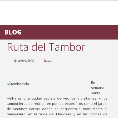
HOME
BLOG
HOTEL REINA VICTORIA
Ruta del Tambor
PRESENTACIÓN
HABITACIONES
15 enero, 2013
Rutas
RESTAURANTE
ENTORNO
En
FOTOS
semana
santa
NOVEDADES
Hellín es una ciudad repleta de vecinos y visitantes, y los
tamborileros se reúnen en puntos específicos como el Jardín
ACTIVIDADES
de Martínez Parras, donde se encuentra el monumento al
tamborilero, en la tarde del Miércoles y en las noches de