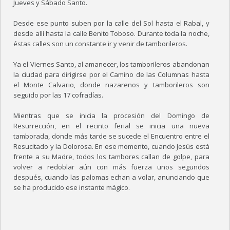
RUTAS
Jueves y Sábado Santo.
HOSTAL MODESTO
Desde ese punto suben por la calle del Sol hasta el Rabal, y
desde allí hasta la calle Benito Toboso. Durante toda la noche,
éstas calles son un constante ir y venir de tamborileros.
RESERVAS
Ya el Viernes Santo, al amanecer, los tamborileros abandonan
CONTACTO
la ciudad para dirigirse por el Camino de las Columnas hasta
el Monte Calvario, donde nazarenos y tamborileros son
seguido por las 17 cofradías.
Mientras que se inicia la procesión del Domingo de
Resurrección, en el recinto ferial se inicia una nueva
tamborada, donde más tarde se sucede el Encuentro entre el
Resucitado y la Dolorosa. En ese momento, cuando Jesús está
frente a su Madre, todos los tambores callan de golpe, para
volver a redoblar aún con más fuerza unos segundos
después, cuando las palomas echan a volar, anunciando que
se ha producido ese instante mágico.